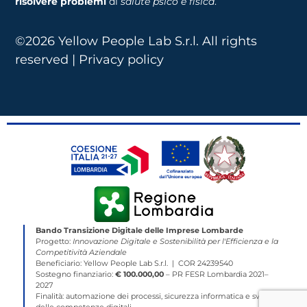
risolvere problemi
di
salute psico e fisica
.
©2026 Yellow People Lab S.r.l. All rights
reserved | Privacy policy
Bando Transizione Digitale delle Imprese Lombarde
Progetto:
Innovazione Digitale e Sostenibilità per l'Efficienza e la
Competitività Aziendale
Beneficiario: Yellow People Lab S.r.l. | COR 24239540
Sostegno finanziario:
€ 100.000,00
– PR FESR Lombardia 2021–
2027
Finalità: automazione dei processi, sicurezza informatica e sviluppo
delle competenze digitali.